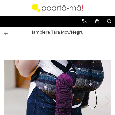
Accesorii
Borsete
Jambiere Tara Mov/Negru
Accesorii Luna
Mini Luna
Scutece si paturici
Card cadou