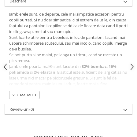
Descriere
Jambierele sunt, de departe, cele mai simpatice accesorii pentru
copiii purtati. Si nu doar simpatice, ci si extrem de utile, din cauza
faptului ca pantalonii copiilor se ridica de fiecare data cand ii porti
in sling, wrap, meitai sau marsupiu.
Sunt foarte utile pentru bebelusi, in loc de pantaloni, facand mai
usoara schimbarea scutecului, sau mai incolo, cand copilul merge
de-a busilea.
Se pot purta si pe maini, pe langa un tricou, cand se raceste un
pic vremea.
Jambierele poarta-ma!
®
sunt facute din
82% bumbac
,
16%
poliamida
si
2% elastan
. Elasticul este suficient de larg cat sa nu
lase urme nici macar pe piciorusele grasune. Si sunt la fel de
comode si pentru mainile unui adult, foarte moi si fine.
Instructiuni de spalare
: Jambierele poarta-ma!
®
se spala de
mana la 30 de grade, sau la ciclul delicat al masinii de spalat la 30
VEZI MAI MULT
de grade.
Setul contine o pereche (2 bucati) de jambiere de aceeasi culoare.
Review-uri
(0)
*****
Fabricate in Romania.
! Facem tot posibilul sa fotografiem produsele astfel incat culorile
sa fie redate cat mai exact. Acestea pot diferi, insa, de cele din
imagine in functie de proprietatile si setarile fiecarui monitor !