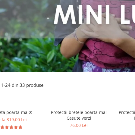
1-
24
din
33
produse
eta poarta-ma!®
Protectii bretele poarta-ma!
Protecti
Casute verzi
 la 319,00 Lei
76,00 Lei