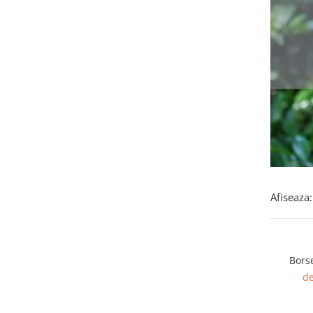
Afiseaza:
Bors
de