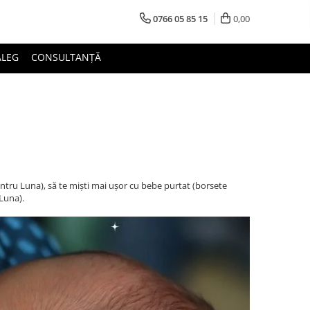
0766 05 85 15
0,00
ALEG
CONSULTANȚĂ
pentru Luna), să te miști mai ușor cu bebe purtat (borsete
iLuna).