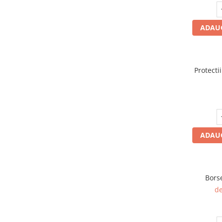
ADAUG
Protecti
ADAUG
Bors
de