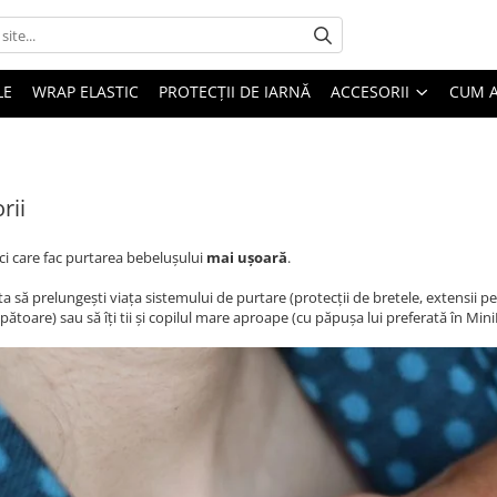
LE
WRAP ELASTIC
PROTECȚII DE IARNĂ
ACCESORII
CUM 
rii
ci care fac purtarea bebelușului
mai ușoară
.
ta să prelungești viața sistemului de purtare (protecții de bretele, extensii 
pătoare) sau să îți tii și copilul mare aproape (cu păpușa lui preferată în Min