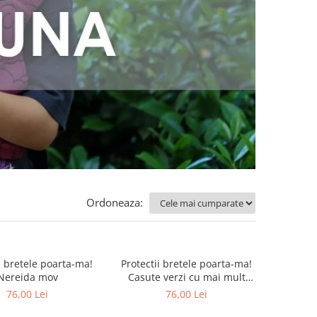
Ordoneaza:
i bretele poarta-ma!
Protectii bretele poarta-ma!
Nereida mov
Casute verzi cu mai mult
negru
76,00 Lei
76,00 Lei