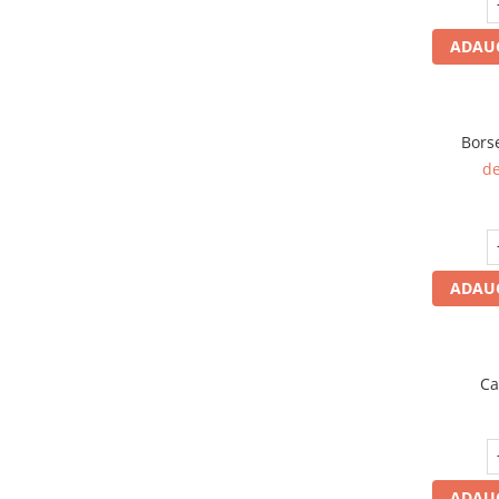
ADAUG
Bors
de
ADAUG
Ca
ADAUG