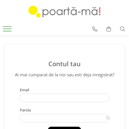
Accesorii
Borsete
Accesorii Luna
Mini Luna
Scutece si paturici
Contul tau
Card cadou
Ai mai cumparat de la noi sau esti deja inregistrat?
Email
Parola