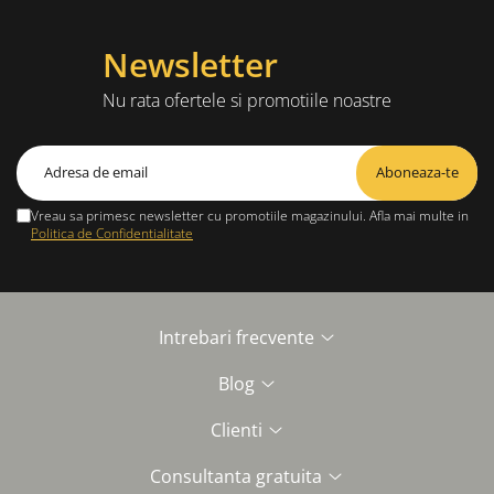
Newsletter
Nu rata ofertele si promotiile noastre
Vreau sa primesc newsletter cu promotiile magazinului. Afla mai multe in
Politica de Confidentialitate
Intrebari frecvente
Blog
Clienti
Consultanta gratuita