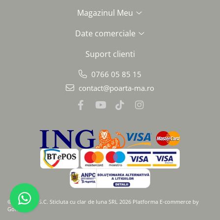
Magazinul Meu
Date comerciale
Suport clienti
0766 05 85 15
contact@poarta-ma.ro
©Copyright S.C. Sticluta cu clar de luna SRL 2026
Platforma E-commerce by
Gomag