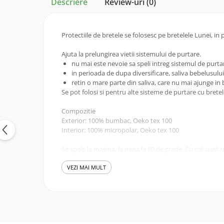
Descriere
Review-uri
(0)
Protectiile de bretele se folosesc pe bretelele Lunei, in p
Ajuta la prelungirea vietii sistemului de purtare.
nu mai este nevoie sa speli intreg sistemul de purtare 
in perioada de dupa diversificare, saliva bebelusului
retin o mare parte din saliva, care nu mai ajunge in 
Se pot folosi si pentru alte sisteme de purtare cu brete
Compozitie
Exterior: 100% bumbac, Oeko tex 100
Interior: 100% micropolar, Oeko tex 100
Se spala la masina, la pana la 90 de grade. Cu cat sunt
40 de grade si la 60-90 de grade pentru situatii exceptio
VEZI MAI MULT
ATENTIE! Daca, dupa purtare, protectiile sunt ude sau u
Vei primi o pereche - 2 bucati de protectii identice