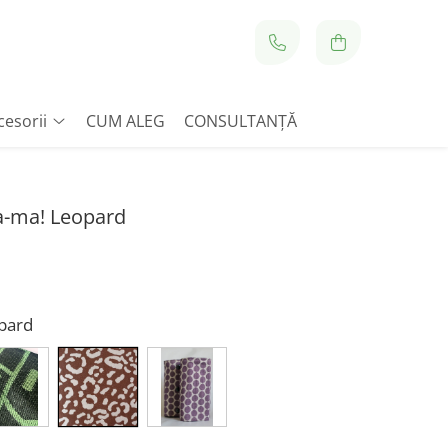
cesorii
CUM ALEG
CONSULTANȚĂ
ta-ma! Leopard
opard