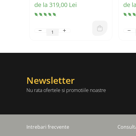
de la 319,00 Lei
de l
Newsletter
Nu rata ofertele si promotiile noastre
Intrebari frecvente
Consult