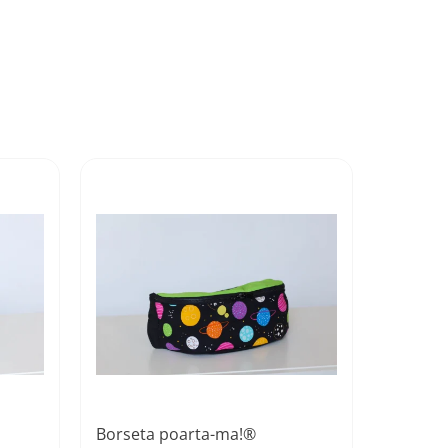
Borseta poarta-ma!®
Borseta