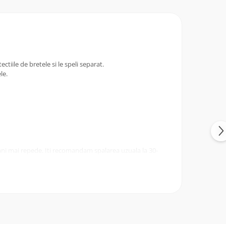
ectiile de bretele si le speli separat.
le.
rani mai repede. Iti recomandam spalarea uzuala la 30-