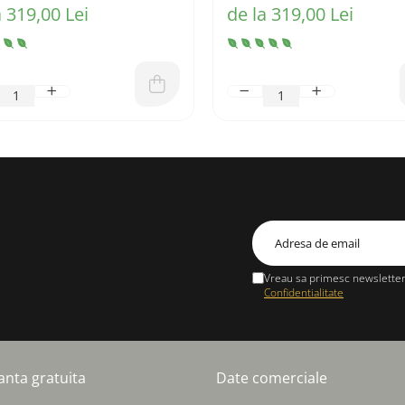
a 319,00 Lei
de la 319,00 Lei
Vreau sa primesc newsletter 
Confidentialitate
anta gratuita
Date comerciale