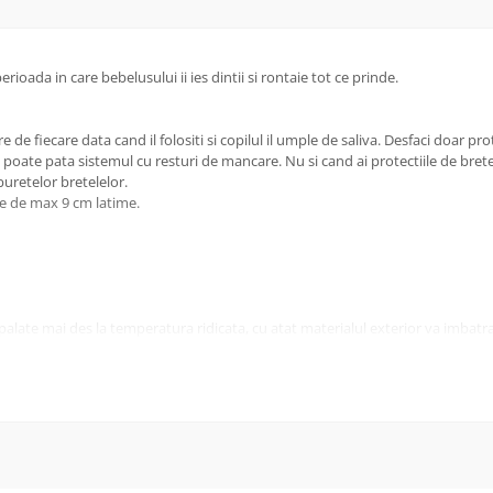
erioada in care bebelusului ii ies dintii si rontaie tot ce prinde.
de fiecare data cand il folositi si copilul il umple de saliva. Desfaci doar prot
 poate pata sistemul cu resturi de mancare. Nu si cand ai protectiile de brete
buretelor bretelelor.
le de max 9 cm latime.
 spalate mai des la temperatura ridicata, cu atat materialul exterior va imbat
nale sau la intervale regulate de timp.
mede, ele trebuie scoase de pe sistem si fie spalate, fie uscate separat.
.