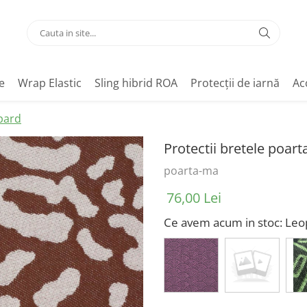
e
Wrap Elastic
Sling hibrid ROA
Protecții de iarnă
Ac
opard
Protectii bretele poar
poarta-ma
76,00 Lei
Ce avem acum in stoc
: Le