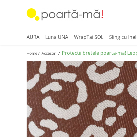
Accesorii
Borsete
AURA
Luna UNA
WrapTai SOL
Sling cu Inel
Accesorii Luna
Mini Luna
Protectii bretele poarta-ma! Le
Home /
Accesorii /
Scutece si paturici
Card cadou