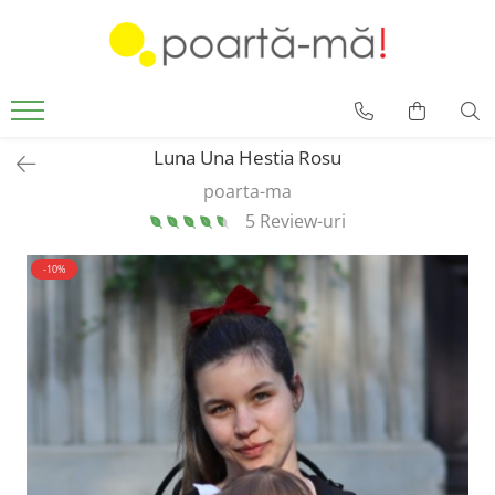
Accesorii
Borsete
Accesorii Luna
Luna Una Hestia Rosu
Mini Luna
poarta-ma
5 Review-uri
Scutece si paturici
Card cadou
-10%