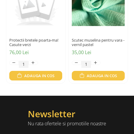
Protectii bretele poarta-ma!
Scutec muselina pentru vara -
Casute verzi
vernil pastel
76,00 Lei
35,00 Lei
ADAUGA IN COS
ADAUGA IN COS
Newsletter
Nu rata ofertele si promotiile noastre