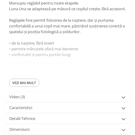
Marsupiu reglabil pentru toate etapele.
Luna Una se adaptează pe măsură ce copilul crește, fără accesorii.
Reglajele fine permit folosirea de la naștere, dar și purtarea
confortabilă a unui copil mai mare, păstrând susținerea corectă a
spatelui și poziția fiziologică a șoldurilor.
• de la naștere, fără insert
• permite mânuțele afară mai devreme
• confortabil și pentru purtări lungi
Luna Una este varianta îmbunătățită a modelelor mai vechi, Luna
Evo sau Luna Nova.
VEZI MAI MULT
Video
(3)
Caracteristici
Detalii Tehnice
Dimensiuni