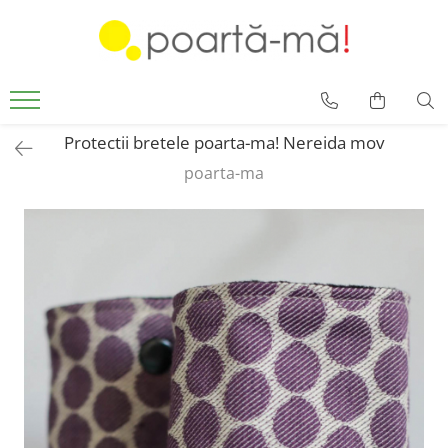
Accesorii
Borsete
Accesorii Luna
Protectii bretele poarta-ma! Nereida mov
Mini Luna
poarta-ma
Scutece si paturici
Card cadou