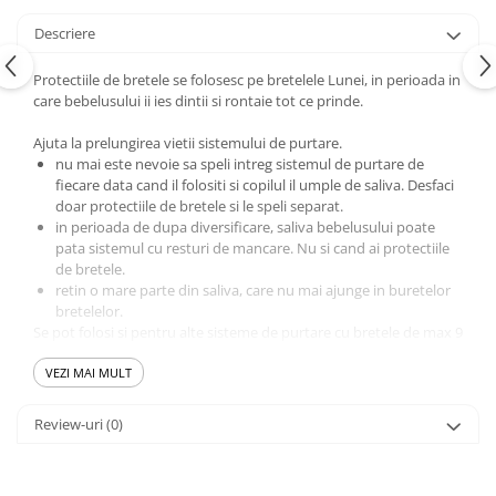
Descriere
Protectiile de bretele se folosesc pe bretelele Lunei, in perioada in
care bebelusului ii ies dintii si rontaie tot ce prinde.
Ajuta la prelungirea vietii sistemului de purtare.
nu mai este nevoie sa speli intreg sistemul de purtare de
fiecare data cand il folositi si copilul il umple de saliva. Desfaci
doar protectiile de bretele si le speli separat.
in perioada de dupa diversificare, saliva bebelusului poate
pata sistemul cu resturi de mancare. Nu si cand ai protectiile
de bretele.
retin o mare parte din saliva, care nu mai ajunge in buretelor
bretelelor.
Se pot folosi si pentru alte sisteme de purtare cu bretele de max 9
cm latime.
VEZI MAI MULT
Compozitie
Exterior: 100% bumbac, Oeko tex 100
Review-uri
(0)
Interior: 100% micropolar, Oeko tex 100
Se spala la masina, la pana la 90 de grade. Cu cat sunt spalate mai