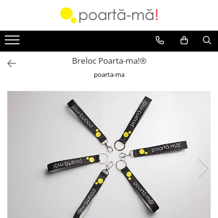
Accesorii
Borsete
Breloc Poarta-ma!®
Accesorii Luna
poarta-ma
Mini Luna
Scutece si paturici
Card cadou