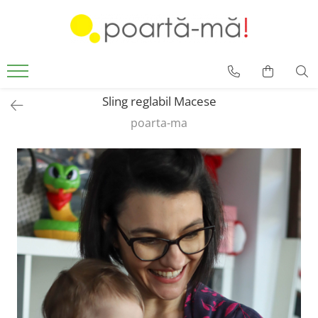
Accesorii
Borsete
Accesorii Luna
Sling reglabil Macese
Mini Luna
poarta-ma
Scutece si paturici
Card cadou