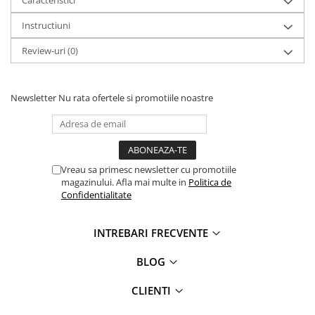
hârtie
atunci când pui bebelușul pe umăr să eructeze
Instructiuni
pentru a proteja bretelele sistemului de purtare de
saliva lui bebe
Review-uri
(0)
Se spală la mașină și se încrețesc după fiecare spălare.
Se spală regulat la 30 de grade, însă se poate spală și la
Newsletter
Nu rata ofertele si promotiile noastre
90 de grade dacă este nevoie. Dacă temperatura de
spălare este foarte ridicată, vor intra puțin la apă.
Vreau sa primesc newsletter cu promotiile
magazinului. Afla mai multe in
Politica de
Confidentialitate
INTREBARI FRECVENTE
BLOG
CLIENTI