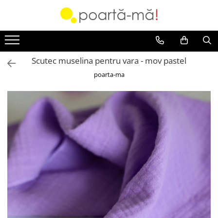
Accesorii
Borsete
Scutec muselina pentru vara - mov pastel
Accesorii Luna
poarta-ma
Mini Luna
Scutece si paturici
Card cadou