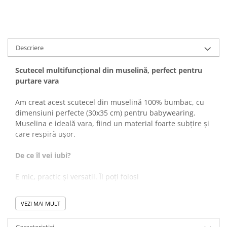
Descriere
Scutecel multifuncțional din muselină, perfect pentru
purtare vara
Am creat acest scutecel din muselină 100% bumbac, cu
dimensiuni perfecte (30x35 cm) pentru babywearing.
Muselina e ideală vara, fiind un material foarte subțire și
care respiră ușor.
De ce îl vei iubi?
E mic, practic și versatil. Îl poți folosi
între pieptul tău și al copilului atunci când îl porți
VEZI MAI MULT
vara, schimbându-l de fiecare dată când se udă
că bavețică la mesele afară sau în loc de șervețel de
Caracteristici