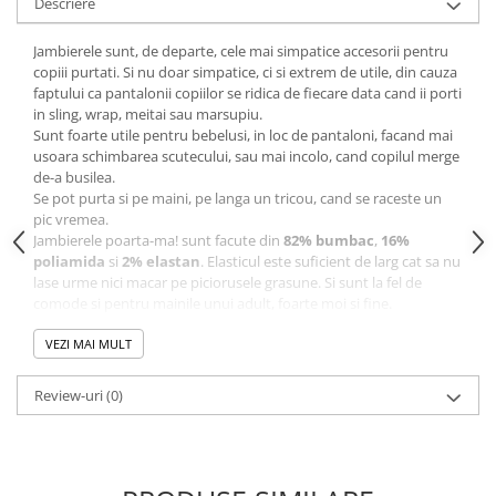
Descriere
Jambierele sunt, de departe, cele mai simpatice accesorii pentru
copiii purtati. Si nu doar simpatice, ci si extrem de utile, din cauza
faptului ca pantalonii copiilor se ridica de fiecare data cand ii porti
in sling, wrap, meitai sau marsupiu.
Sunt foarte utile pentru bebelusi, in loc de pantaloni, facand mai
usoara schimbarea scutecului, sau mai incolo, cand copilul merge
de-a busilea.
Se pot purta si pe maini, pe langa un tricou, cand se raceste un
pic vremea.
Jambierele poarta-ma! sunt facute din
82% bumbac
,
16%
poliamida
si
2% elastan
. Elasticul este suficient de larg cat sa nu
lase urme nici macar pe piciorusele grasune. Si sunt la fel de
comode si pentru mainile unui adult, foarte moi si fine.
Instructiuni de spalare
: Jambierele poarta-ma! se spala de
mana la 30 de grade, sau la ciclul delicat al masinii de spalat la 30
VEZI MAI MULT
de grade.
Setul contine o pereche (2 bucati) de jambiere.
Review-uri
(0)
*****
Fabricate in Romania.
! Facem tot posibilul sa fotografiem produsele astfel incat culorile
sa fie redate cat mai exact. Acestea pot diferi, insa, de cele din
imagine in functie de proprietatile si setarile fiecarui monitor !