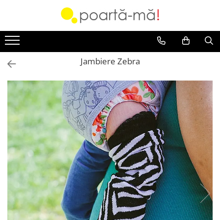
Accesorii
Borsete
Jambiere Zebra
Accesorii Luna
Mini Luna
Scutece si paturici
Card cadou