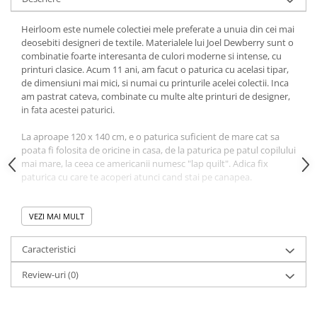
Heirloom este numele colectiei mele preferate a unuia din cei mai
deosebiti designeri de textile. Materialele lui Joel Dewberry sunt o
combinatie foarte interesanta de culori moderne si intense, cu
printuri clasice. Acum 11 ani, am facut o paturica cu acelasi tipar,
de dimensiuni mai mici, si numai cu printurile acelei colectii. Inca
am pastrat cateva, combinate cu multe alte printuri de designer,
in fata acestei paturici.
La aproape 120 x 140 cm, e o paturica suficient de mare cat sa
poata fi folosita de oricine in casa, de la paturica pe patul copilului
mai mare, la ceea ce americanii numesc "lap quilt". Adica fix
paturica cu care te acoperi atunci cand stai pe canapea.
Cu un strat mediu de vatelina, de 1 cm, paturica aceasta extrem
de calduroasa iti va tine de cald oricand, chiar si in preconizata
VEZI MAI MULT
iarna ce urmeaza, daca stai in Bucuresti si depinzi de incalzirea de
la stat :).
Caracteristici
A doua fata e cu o nebunie de buline bleu si albastre, in cazul in
care cineva din familie doreste sa se acopere cu culori mai
Review-uri
(0)
"masculine" :), iar bordura fina si ingusta e tot 100% bumbac, intr-
un mov grena care se aseaza bine langa orice.
Toate cele trei straturi sunt matlasate cu dungi paralele cu