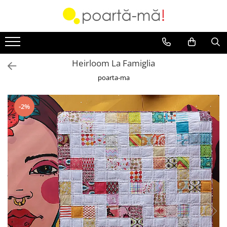
Accesorii
Borsete
Heirloom La Famiglia
Accesorii Luna
poarta-ma
Mini Luna
Scutece si paturici
-2%
Card cadou