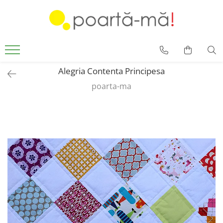
Accesorii
Borsete
Accesorii Luna
Alegria Contenta Principesa
Mini Luna
poarta-ma
Scutece si paturici
Card cadou