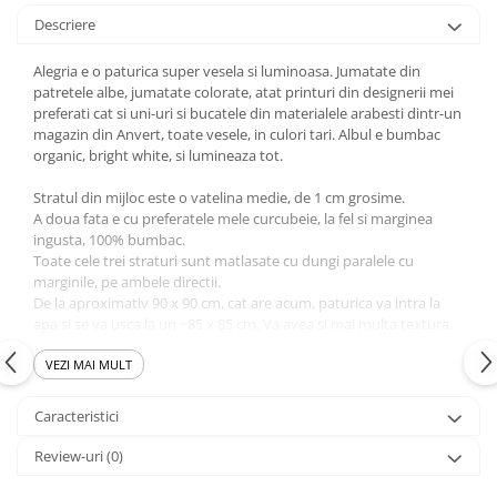
Descriere
Alegria e o paturica super vesela si luminoasa. Jumatate din
patretele albe, jumatate colorate, atat printuri din designerii mei
preferati cat si uni-uri si bucatele din materialele arabesti dintr-un
magazin din Anvert, toate vesele, in culori tari. Albul e bumbac
organic, bright white, si lumineaza tot.
Stratul din mijloc este o vatelina medie, de 1 cm grosime.
A doua fata e cu preferatele mele curcubeie, la fel si marginea
ingusta, 100% bumbac.
Toate cele trei straturi sunt matlasate cu dungi paralele cu
marginile, pe ambele directii.
De la aproximativ 90 x 90 cm, cat are acum, paturica va intra la
apa si se va usca la un ~85 x 85 cm. Va avea si mai multa textura,
centrele patratelelor se vor umfla si va fi extraordinar de moale si
placuta la atingere.
VEZI MAI MULT
Este un cadou perfect pentru proaspetii parinti, la botez sau la
prima vizita. Sau oricand de cand incepe sarcina, sincer, si va oferi
Caracteristici
fundalul perfect pentru pozele cu bebe, pentru a pastra amintiri
cu cat de mic era :).
Review-uri
(0)
Se spala la temperatura mica si nu suporta uscatorul. Se poate