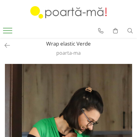
Accesorii
Borsete
Accesorii Luna
Wrap elastic Verde
Mini Luna
poarta-ma
Scutece si paturici
Card cadou