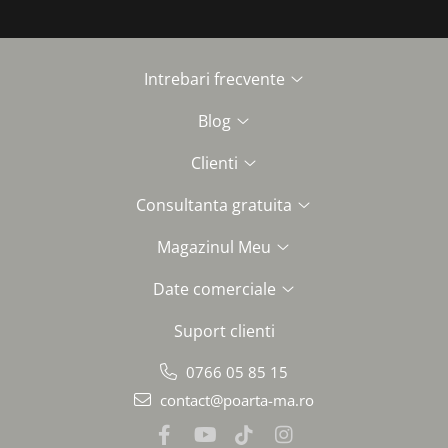
Intrebari frecvente
Blog
Clienti
Consultanta gratuita
Magazinul Meu
Date comerciale
Suport clienti
0766 05 85 15
contact@poarta-ma.ro