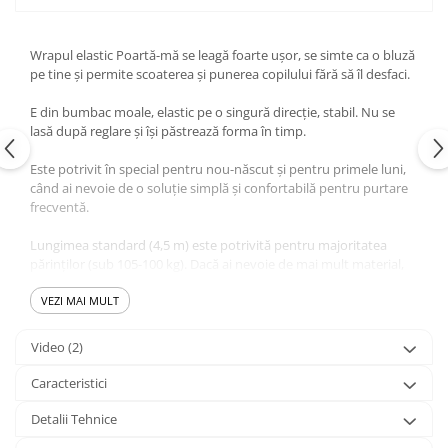
Wrapul elastic Poartă-mă se leagă foarte ușor, se simte ca o bluză
pe tine și permite scoaterea și punerea copilului fără să îl desfaci.
E din bumbac moale, elastic pe o singură direcție, stabil. Nu se
lasă după reglare și își păstrează forma în timp.
Este potrivit în special pentru nou-născut și pentru primele luni,
când ai nevoie de o soluție simplă și confortabilă pentru purtare
frecventă.
Lungimea standard (4,5 m) este potrivită pentru majoritatea
părinților (sub 105-100 kg). Dacă ai nevoie de mai mult material,
poți alege varianta XXL (5 m)
VEZI MAI MULT
Video
(2)
Caracteristici
Detalii Tehnice