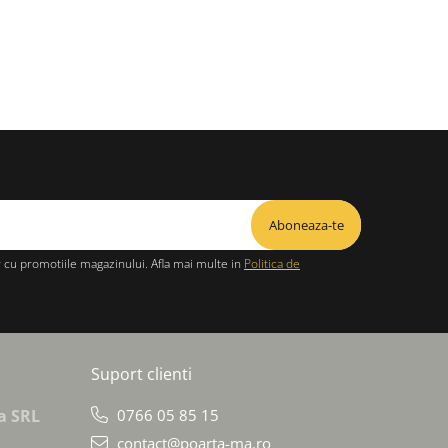
cu promotiile magazinului. Afla mai multe in
Politica de
Suport clienti
na SRL
0766 05 85 15
contact@poarta-ma.ro