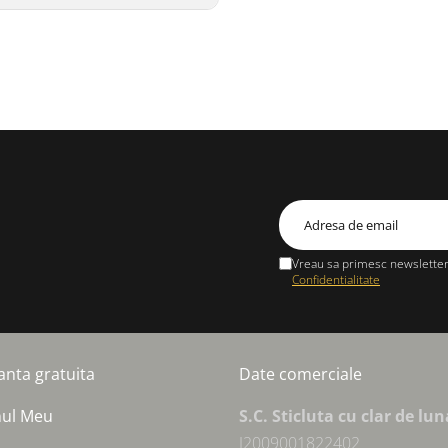
Vreau sa primesc newsletter 
Confidentialitate
anta gratuita
Date comerciale
nul Meu
S.C. Sticluta cu clar de lu
J2009001822402