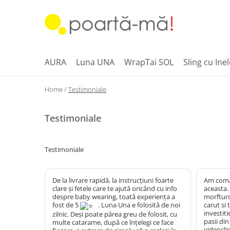
Accesorii
Borsete
AURA
Luna UNA
WrapTai SOL
Sling cu Inel
Accesorii Luna
Mini Luna
Home /
Testimoniale
Scutece si paturici
Testimoniale
Card cadou
Testimoniale
De la livrare rapidă, la instrucțiuni foarte
Am coma
clare și fetele care te ajută oricând cu info
aceasta.
despre baby wearing, toată experiența a
morfturo
fost de 5
. Luna Una e folosită de noi
carut si
investit
zilnic. Deși poate părea greu de folosit, cu
pasii din
multe catarame, după ce înțelegi ce face
videoclip