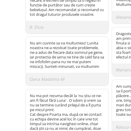
fiecare, e extrem de simplu să o reglezi în
Multume
funcție de purtător sau de cum crește
bebelușul. Am recomandat și recomand cu
tot dragul tuturor produsele voastre.
Alexand
B. Eliza
Dragoste
am primi
Nu am cuvinte sa va multumesc! Lunita
finuta s
noastra ne-a rezolvat toate problemele,
abia o si
ne-a adus de fiecare data somnul pe gene,
sta foart
iar protectia de iarna ne tine de cald fara sa
efectul i
ne infofolim pana nu ne mai putem
misca:)). Sunteti minunati, va multumim
Marian
Oana Madalina M
Am cump
sa il por
Nu ma pot rezuma decât la 'nu știu ce ne-
plăcere.
am fi făcut fără Luna' . O iubim și vrem sa
ore, tim
nu se termine curând prilejul de a îl purta
mari dur
pe micul print.
greu tot
Cat despre Poarta ma, după ce iei contact
toate su
cu echipa devine acel loc în care vrei tot
timpul sa intri/sa navighezi online, chiar
Raluca 
dacă știi ca nu ai nimic de cumpărat, doar