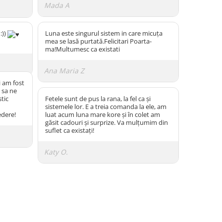
Mada A
:))
Luna este singurul sistem in care micuța
mea se lasă purtată.Felicitari Poarta-
ma!Multumesc ca existati
Ana Maria Z
i am fost
 sa ne
tic
Fetele sunt de pus la rana, la fel ca și
sistemele lor. E a treia comanda la ele, am
edere!
luat acum luna mare kore și în colet am
găsit cadouri și surprize. Va mulțumim din
suflet ca existați!
Katy O.