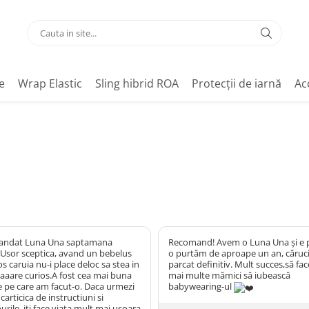
e
Wrap Elastic
Sling hibrid ROA
Protecții de iarnă
Ac
ndat Luna Una saptamana
Recomand! Avem o Luna Una și e p
 Usor sceptica, avand un bebelus
o purtăm de aproape un an, căruci
s caruia nu-i place deloc sa stea in
parcat definitiv. Mult succes,să fac
 taaare curios.A fost cea mai buna
mai multe mămici să iubească
ie pe care am facut-o. Daca urmezi
babywearing-ul
 carticica de instructiuni si
urile, iti face viata mult mai usoara