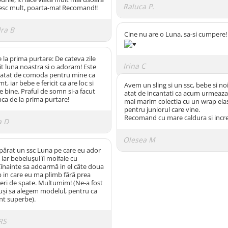
Raluca P.
sc mult, poarta-ma! Recomand!!
ra B
Cine nu are o Luna, sa-si cumpere! 
 la prima purtare: De cateva zile
Irina C
t luna noastra si o adoram! Este
i atat de comoda pentru mine ca
mt, iar bebe e fericit ca are loc si
Avem un sling si un ssc, bebe si no
e bine. Praful de somn si-a facut
atat de incantati ca acum urmeaza
nca de la prima purtare!
mai marim colectia cu un wrap elas
pentru juniorul care vine.
Recomand cu mare caldura si incr
a D
Olesea M
ărat un ssc Luna pe care eu ador
t iar bebelușul îl molfaie cu
..înainte sa adoarmă in el câte doua
p in care eu ma plimb fără prea
eri de spate. Multumim! (Ne-a fost
uși sa alegem modelul, pentru ca
nt superbe).
RS