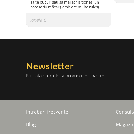
sa te bucuri sau sa mai achiziționezi un
accesoriu măcar (jambiere multe rules).
Ionela C
Newsletter
Nu rata ofertele si promotiile noastre
Intrebari frecvente
Consult
Blog
Magazi