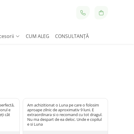
cesorii
CUM ALEG
CONSULTANȚĂ
erfectă,
Am achizitionat o Luna pe care o folosim
orul e
aproape zilnic de aproximativ 9 luni. E
eți cât
extraordinara si o recomand cu tot dragul.
Nu ma despart de ea deloc. Unde e copilul
e si Luna